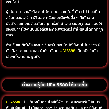
ออนไลน์
ผู้เล่นสามารถเข้าถึงเกมได้หลายประเภทในที่เดียว ไม่ว่าจะเป็น
สล็อตออนไลน์ คาสิโนสด หรือเกมเดิมพันอื่น ๆ ที่ให้ความ
บันเทิงและความตื่นเต้นในทุกครั้งที่เข้าเล่น ระบบถูกออกแบบให้
รองรับการใช้งานบนมือถือและคอมพิวเตอร์ ทำให้เล่นได้ทุกที่ทุก
เวลา
สำหรับคนที่กำลังมองหาเว็บพนันออนไลน์ที่ใช้งานไม่ยุ่งยาก มี
ตัวเลือกเกมเยอะ และเข้าถึงได้ง่าย
UFA5588
เป็นหนึ่งในตัว
เลือกที่หลายคนพูดถึง
ทำความรู้จัก UFA 5588 ให้มากขึ้น
UFA5588
เป็นเว็บพนันออนไลน์ที่พัฒนาแพลตฟอร์มให้เหมาะ
กับผู้เล่นยุคใหม่ เน้นความรวดเร็ว ความเสถียร และการใช้งานที่