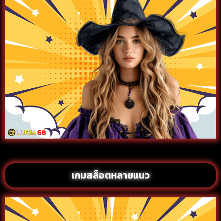
เกมสล็อตหลายแนว