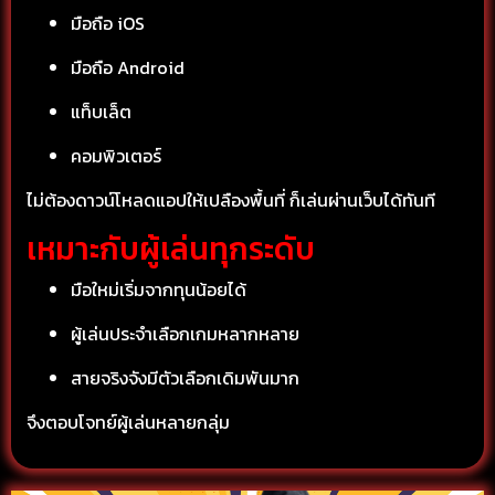
มือถือ iOS
มือถือ Android
แท็บเล็ต
คอมพิวเตอร์
ไม่ต้องดาวน์โหลดแอปให้เปลืองพื้นที่ ก็เล่นผ่านเว็บได้ทันที
เหมาะกับผู้เล่นทุกระดับ
มือใหม่เริ่มจากทุนน้อยได้
ผู้เล่นประจำเลือกเกมหลากหลาย
สายจริงจังมีตัวเลือกเดิมพันมาก
จึงตอบโจทย์ผู้เล่นหลายกลุ่ม