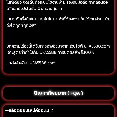
ในที่เดียว จุดเด่นคือระบบใช้งานง่าย รองรับมือถือ ฝากถอนออ
โต้ และมีโปรโมชั่นเพิ่มความคุ้มค่า
เหมาะกับทั้งมือใหม่และผู้เล่นประจำที่ต้องการเว็บใช้งานง่าย เข้า
ถึงได้ทุกที่ทุกเวลา
บทความเรื่องนี้ได้รับการอ้างอิงมาจาก เว็บไซต์ UFA5588.com
เจาะสูตรทำกำไรกับ UFA5588 การันตีผลลัพธ์300%
แหล่งอ้างอิง : UFA5588.com
ปัญหาที่พบมาก ( FQA )
สล็อตออนไลน์คืออะไร ?