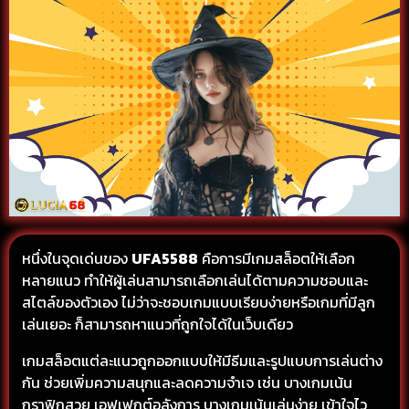
หนึ่งในจุดเด่นของ
UFA5588
คือการมีเกมสล็อตให้เลือก
หลายแนว ทำให้ผู้เล่นสามารถเลือกเล่นได้ตามความชอบและ
สไตล์ของตัวเอง ไม่ว่าจะชอบเกมแบบเรียบง่ายหรือเกมที่มีลูก
เล่นเยอะ ก็สามารถหาแนวที่ถูกใจได้ในเว็บเดียว
เกมสล็อตแต่ละแนวถูกออกแบบให้มีธีมและรูปแบบการเล่นต่าง
กัน ช่วยเพิ่มความสนุกและลดความจำเจ เช่น บางเกมเน้น
กราฟิกสวย เอฟเฟกต์อลังการ บางเกมเน้นเล่นง่าย เข้าใจไว