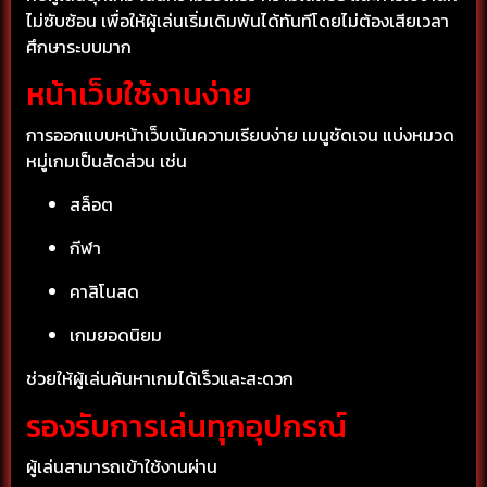
ไม่ซับซ้อน เพื่อให้ผู้เล่นเริ่มเดิมพันได้ทันทีโดยไม่ต้องเสียเวลา
ศึกษาระบบมาก
หน้าเว็บใช้งานง่าย
การออกแบบหน้าเว็บเน้นความเรียบง่าย เมนูชัดเจน แบ่งหมวด
หมู่เกมเป็นสัดส่วน เช่น
สล็อต
กีฬา
คาสิโนสด
เกมยอดนิยม
ช่วยให้ผู้เล่นค้นหาเกมได้เร็วและสะดวก
รองรับการเล่นทุกอุปกรณ์
ผู้เล่นสามารถเข้าใช้งานผ่าน