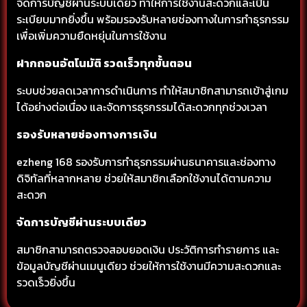
จัดการบัญชีผ่านระบบเดียว ทำให้การใช้งานสะดวกและเป็น
ระเบียบมากยิ่งขึ้น พร้อมรองรับหลายช่องทางในการทำธุรกรรม
เพื่อเพิ่มความยืดหยุ่นในการใช้งาน
ฝากถอนอัตโนมัติ รวดเร็วทุกขั้นตอน
ระบบช่วยลดเวลาการดำเนินการ ทำให้สมาชิกสามารถเข้าสู่เกม
ได้อย่างต่อเนื่อง และจัดการธุรกรรมได้สะดวกทุกช่วงเวลา
รองรับหลายช่องทางการเงิน
ezheng 168 รองรับการทำธุรกรรมผ่านธนาคารและช่องทาง
ดิจิทัลที่หลากหลาย ช่วยให้สมาชิกเลือกใช้งานได้ตามความ
สะดวก
จัดการบัญชีผ่านระบบเดียว
สมาชิกสามารถตรวจสอบยอดเงิน ประวัติการทำรายการ และ
ข้อมูลบัญชีผ่านเมนูเดียว ช่วยให้การใช้งานมีความสะดวกและ
รวดเร็วยิ่งขึ้น