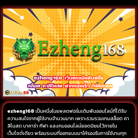
ezheng168
เป็นหนึ่งในแพลตฟอร์มเดิมพันออนไลน์ที่ได้รับ
ความสนใจจากผู้ใช้งานจำนวนมาก เพราะรวบรวมเกมสล็อต คา
สิโนสด บาคาร่า กีฬา และเกมออนไลน์ยอดนิยมไว้ภายใน
เว็บไซต์เดียว พร้อมระบบที่ออกแบบมาให้รองรับการใช้งานทุก