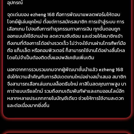
อุปกรณ์
จุดเด่นของ ezheng 168 คือการพัฒนาแพลตฟอร์มให้ตอบ
โจทย์ผู้เล่นยุคใหม่ ตั้งแต่การสมัครสมาชิก การเข้าสู่ระบบ การ
เลือกเกม ไปจนถึงการทำธุรกรรมทางการเงิน ทุกขั้นตอนถูก
ออกแบบให้ใช้งานง่าย ลดความซับซ้อน และช่วยให้สมาชิกเข้า
ถึงเกมที่ต้องการได้อย่างรวดเร็ว ไม่ว่าจะใช้งานผ่านโทรศัพท์มือ
ถือ แท็บเล็ต หรือคอมพิวเตอร์ ก็สามารถใช้งานได้อย่างลื่นไหล
โดยไม่จำเป็นต้องติดตั้งแอปพลิเคชันเพิ่มเติม
นอกจากการรวบรวมเกมจากผู้พัฒนาชั้นนำแล้ว ezheng 168
ยังให้ความสำคัญกับการอัปเดตเกมใหม่อย่างสม่ำเสมอ สมาชิก
จึงสามารถเลือกเล่นเกมสล็อตธีมใหม่ คาสิโนสดคุณภาพสูง บา
คาร่าแบบเรียลไทม์ รวมถึงเกมเดิมพันกีฬาและเกมออนไลน์อีก
หลากหลายประเภทภายในบัญชีเดียว ช่วยให้การใช้งานสะดวก
และต่อเนื่องมากยิ่งขึ้น