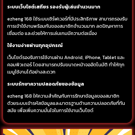
ระบบเว็บไซต์เสถียร รองรับผู้เล่นจำนวนมาก
ezheng 168 ใช้ระบบเซิร์ฟเวอร์ที่มีประสิทธิภาพ สามารถรองรับ
การเข้าใช้งานพร้อมกันของสมาชิกจำนวนมาก ลดปัญหาการ
เชื่อมต่อ และช่วยให้การเล่นเกมมีความต่อเนื่อง
ใช้งานง่ายผ่านทุกอุปกรณ์
เว็บไซต์รองรับการใช้งานผ่าน Android, iPhone, Tablet และ
คอมพิวเตอร์ โดยสามารถปรับขนาดหน้าจออัตโนมัติ ทำให้ทุก
เมนูใช้งานได้อย่างสะดวก
ระบบรักษาความปลอดภัยของข้อมูล
ezheng 168 ให้ความสำคัญกับการรักษาข้อมูลของสมาชิก
ด้วยระบบเข้ารหัสข้อมูลและมาตรฐานด้านความปลอดภัยที่ทัน
สมัย เพื่อเพิ่มความมั่นใจในการใช้งานเว็บไซต์