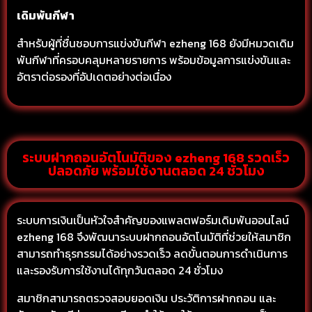
เดิมพันกีฬา
สำหรับผู้ที่ชื่นชอบการแข่งขันกีฬา ezheng 168 ยังมีหมวดเดิม
พันกีฬาที่ครอบคลุมหลายรายการ พร้อมข้อมูลการแข่งขันและ
อัตราต่อรองที่อัปเดตอย่างต่อเนื่อง
ระบบฝากถอนอัตโนมัติของ ezheng 168 รวดเร็ว
ปลอดภัย พร้อมใช้งานตลอด 24 ชั่วโมง
ระบบการเงินเป็นหัวใจสำคัญของแพลตฟอร์มเดิมพันออนไลน์
ezheng 168 จึงพัฒนาระบบฝากถอนอัตโนมัติที่ช่วยให้สมาชิก
สามารถทำธุรกรรมได้อย่างรวดเร็ว ลดขั้นตอนการดำเนินการ
และรองรับการใช้งานได้ทุกวันตลอด 24 ชั่วโมง
สมาชิกสามารถตรวจสอบยอดเงิน ประวัติการฝากถอน และ