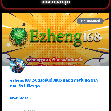
บทความล่าสุด
คาสิโนออนไลน์
ezheng168 เว็บตรงอันดับหนึ่ง สล็อต คาสิโนสด ฝาก
ถอนเร็ว ไม่มีสะดุด
READ MORE »