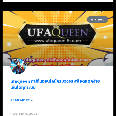
คาสิโนสด
ufaqueen คาสิโนออนไลน์ครบวงจร สล็อตแตกง่าย
เล่นได้ทุกระบบ
READ MORE »
กรกฎาคม 4, 2026