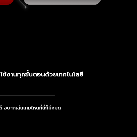
์ ใช้งานทุกขั้นตอนด้วยเทคโนโลยี
 อยากเล่นเกมไหนที่นี่ก็มีหมด