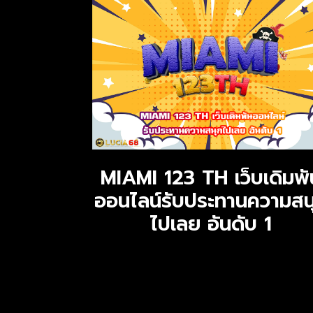
MIAMI 123 TH เว็บเดิมพั
ออนไลน์รับประทานความสน
ไปเลย อันดับ 1