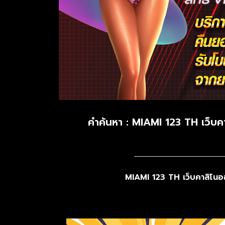
คำค้นหา : MIAMI 123 TH เว็บคาส
MIAMI 123 TH เว็บคาสิโนออนไ