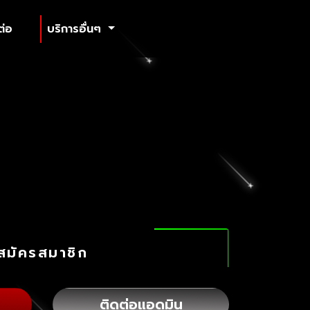
ต่อ
บริการอื่นๆ
สมัครสมาชิก
ติดต่อแอดมิน