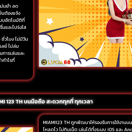
แม่นยำ ลด
นต้องแจ้ง
อัตโนมัติที่
ื่นและโปร่งใส
่วโมง ไม่มีวัน
ลย์ ไม่ล่ม
จในการเล่นและ
ำกำไรที่
MI 123 TH บนมือถือ สะดวกทุกที่ ทุกเวลา
MIAMI123 TH ถูกพัฒนาให้รองรับการใช้งานบนม
โหลดไว ไม่กินเน็ต เล่นได้ทั้งระบบ iOS และ An