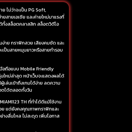
ย ไม่ว่าจะเป็น PG Soft,
ยสายเอเชีย และค่ายใหม่มาแรงที่
้ทั้งสล็อตคลาสสิก สล็อตวิดีโอ
่นง่าย กราฟิกสวย เสียงคมชัด และ
่าจะเป็นสายหมุนยาวหรือสายทำรอบ
มือถือแบบ Mobile Friendly
รุ่นใหม่ล่าสุด หน้าเว็บจะแสดงผลได้
้ผู้เล่นเข้าถึงเกมได้ง่าย ลดความ
อตได้ตลอดทั้งวัน
IAMI123 TH ที่ทำได้ดีแม้ใช้งาน
ตน้อย แต่ยังคงคุณภาพกราฟิกและ
ย่างลื่นไหล ไม่สะดุด เพิ่มโอกาส