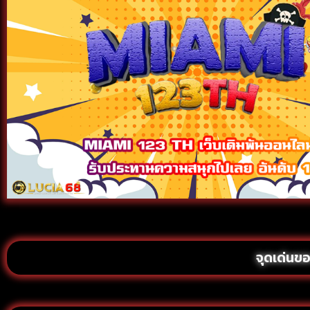
จุดเด่นขอ