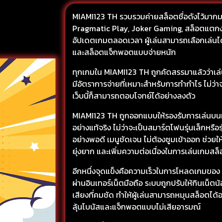
MIAMI123 TH รวบรวมค่ายสล็อตชื่อดังไว้มากมา
Pragmatic Play, Joker Gaming, สล็อตแตกง่า
อัปเดตเกมตลอดเวลา ผู้เล่นสามารถเลือกเล่นได
และสล็อตแจ็กพอตแบบจ่ายหนัก
ทุกเกมใน MIAMI123 TH ถูกคัดสรรมาแล้วว่าเล
มีอัตราการจ่ายที่เหมาะสำหรับการทำกำไร ไม่ว
เว็บนี้ก็สามารถตอบโจทย์ได้อย่างลงตัว
MIAMI123 TH ถูกออกแบบให้รองรับการเล่นบน
อย่างแท้จริง ไม่ว่าจะเป็นสมาร์ตโฟนรุ่นเล็กหรือ
อย่างพอดี เมนูชัดเจน ไม่ต้องซูมเข้าออก ช่วยให
ยุ่งยาก และเพิ่มความต่อเนื่องในการเล่นเกมสล็
อีกหนึ่งจุดแข็งคือความเร็วในการโหลดเกมของ M
ผ่านอินเทอร์เน็ตมือถือ ระบบถูกปรับให้กินเน็
เสียงที่คมชัด ทำให้ผู้เล่นสามารถหมุนสล็อตได้อ
ลุ้นโบนัสและแจ็กพอตแบบไม่เสียอารมณ์