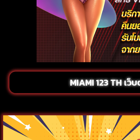
MIAMI 123 TH เว็บ