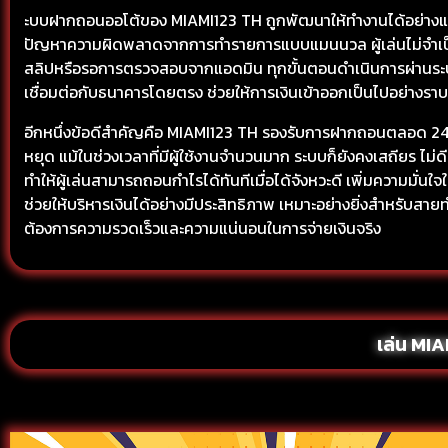
ะบบฝากถอนออโต้ของ MIAMI123 TH ถูกพัฒนาให้ทำงานได้อย่าง
ปัญหาความผิดพลาดจากการทำรายการแบบแมนนวล ผู้เล่นไม่จำเป็
สลิปหรือรอการตรวจสอบจากแอดมิน ทุกขั้นตอนดำเนินการผ่านระบบ
เชื่อมต่อกับธนาคารโดยตรง ช่วยให้การเงินเข้าออกเป็นไปอย่างราบร
อีกหนึ่งข้อดีสำคัญคือ MIAMI123 TH รองรับการฝากถอนตลอด 24 ชั
หยุด แม้ในช่วงเวลาที่มีผู้ใช้งานจำนวนมาก ระบบก็ยังคงเสถียร ไม่ดีเ
ทำให้ผู้เล่นสามารถถอนกำไรได้ทันทีเมื่อได้จังหวะดี เพิ่มความมั่นใ
ช่วยให้บริหารเงินได้อย่างมีประสิทธิภาพ เหมาะอย่างยิ่งสำหรับสายท
ต้องการความรวดเร็วและความแน่นอนในการจ่ายเงินจริง
เล่น MIA