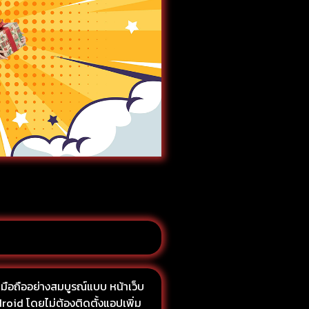
ือถืออย่างสมบูรณ์แบบ หน้าเว็บ
droid โดยไม่ต้องติดตั้งแอปเพิ่ม