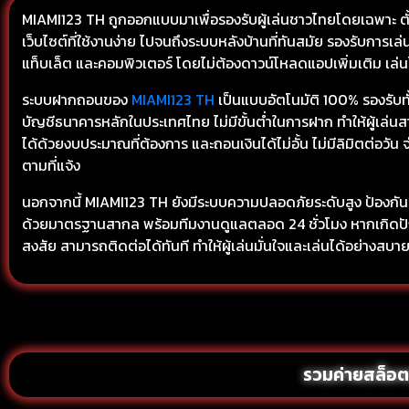
MIAMI123 TH ถูกออกแบบมาเพื่อรองรับผู้เล่นชาวไทยโดยเฉพาะ ตั้
เว็บไซต์ที่ใช้งานง่าย ไปจนถึงระบบหลังบ้านที่ทันสมัย รองรับการเล่
แท็บเล็ต และคอมพิวเตอร์ โดยไม่ต้องดาวน์โหลดแอปเพิ่มเติม เล่นไ
ระบบฝากถอนของ
MIAMI123 TH
เป็นแบบอัตโนมัติ 100% รองรับท
บัญชีธนาคารหลักในประเทศไทย ไม่มีขั้นต่ำในการฝาก ทำให้ผู้เล่นส
ได้ด้วยงบประมาณที่ต้องการ และถอนเงินได้ไม่อั้น ไม่มีลิมิตต่อวัน
ตามที่แจ้ง
นอกจากนี้ MIAMI123 TH ยังมีระบบความปลอดภัยระดับสูง ป้องกันข้
ด้วยมาตรฐานสากล พร้อมทีมงานดูแลตลอด 24 ชั่วโมง หากเกิดป
สงสัย สามารถติดต่อได้ทันที ทำให้ผู้เล่นมั่นใจและเล่นได้อย่างสบ
รวมค่ายสล็อต