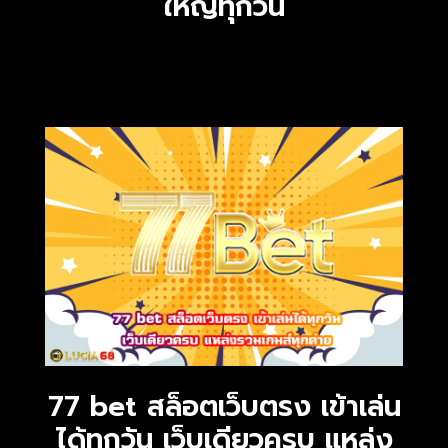
ใหญ่ทุกวัน
77 bet สล็อตเว็บตรง เข้าเล่น
ได้ทุกวัน เว็บเดียวครบ แหล่ง