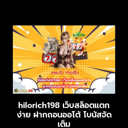
hilorich198 เว็บสล็อตแตก
ง่าย ฝากถอนออโต้ โบนัสจัด
เต็ม