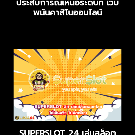
ประสบการณ์เหนือระดับที่ เว็บ
พนันคาสิโนออนไลน์
SUPERSLOT 24 เล่นสล็อต