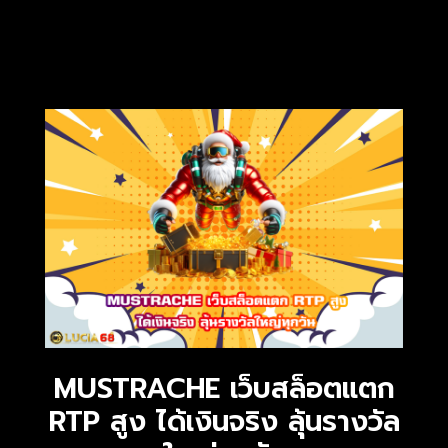
MUSTRACHE เว็บสล็อตแตก
RTP สูง ได้เงินจริง ลุ้นรางวัล