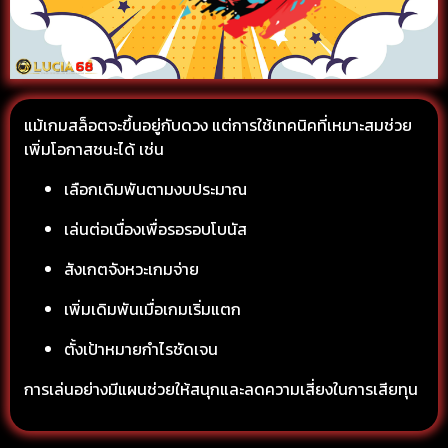
แม้เกมสล็อตจะขึ้นอยู่กับดวง แต่การใช้เทคนิคที่เหมาะสมช่วย
เพิ่มโอกาสชนะได้ เช่น
เลือกเดิมพันตามงบประมาณ
เล่นต่อเนื่องเพื่อรอรอบโบนัส
สังเกตจังหวะเกมจ่าย
เพิ่มเดิมพันเมื่อเกมเริ่มแตก
ตั้งเป้าหมายกำไรชัดเจน
การเล่นอย่างมีแผนช่วยให้สนุกและลดความเสี่ยงในการเสียทุน