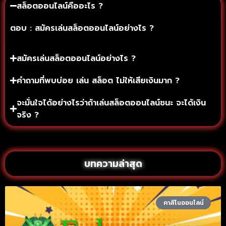
สล็อตออนไลน์คืออะไร ?
ตอบ : สมัครเล่นสล็อตออนไลน์อย่างไร ?
สมัครเล่นสล็อตออนไลน์อย่างไร ?
คำถามที่พบบ่อย เล่น สล็อต ไม่ให้เสียเงินมาก ?
จะมั่นใจได้อย่างไรว่าถ้าเล่นสล็อตออนไลน์ชนะ จะได้เงิน
จริง ?
บทความล่าสุด
คาสิโนออนไลน์