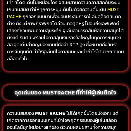
เท่” ที่โดดเด่นไม่เหมือนใคร ผสมผสานความคลาสสิกกับระบบ
เกมทันสมัย ทำให้ทุกการหมุนเต็มไปด้วยความตื่นเต้น
MUST
RACHE
ถูกออกแบบมาเพื่อมอบประสบการณ์เล่นสล็อตที่แตก
ต่าง ตั้งแต่ภาพกราฟิกสไตล์วินเทจสุดหรู ไปจนถึงเอฟเฟกต์
เสียงที่ช่วยเพิ่มความลุ้นระทึก ผู้เล่นสามารถสัมผัสความสนุกได้
ตั้งแต่เริ่มต้น พร้อมโอกาสลุ้นเงินรางวัลใหญ่ในทุกการหมุนวง
ล้อ จุดเด่นสำคัญของเกมนี้คือค่า RTP สูง ซึ่งหมายถึงอัตรา
การคืนทุนที่ดี ทำให้ผู้เล่นมีโอกาสชนะและทำกำไรได้มากกว่าเกม
สล็อตทั่วไป
จุดเด่นของ MUSTRACHE ที่ทำให้ผู้เล่นติดใจ
ความนิยมของ
MUST RACHE
ไม่ได้เกิดขึ้นโดยบังเอิญ แต่
เกิดจากการออกแบบเกมที่เข้าใจพฤติกรรมของผู้เล่นสล็อต
ออนไลน์ยุคใหม่อย่างแท้จริง ตัวเกมผสมผสานทั้งความสนุก