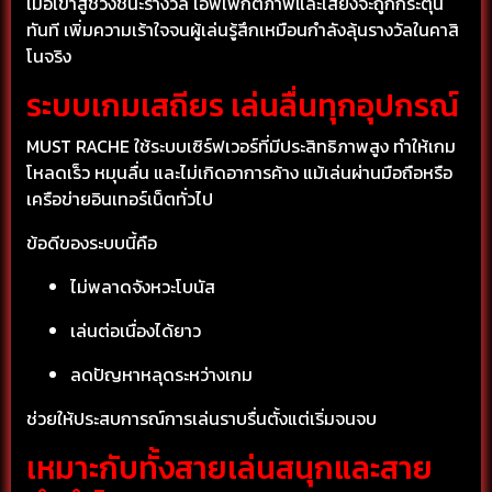
เมื่อเข้าสู่ช่วงชนะรางวัล เอฟเฟกต์ภาพและเสียงจะถูกกระตุ้น
ทันที เพิ่มความเร้าใจจนผู้เล่นรู้สึกเหมือนกำลังลุ้นรางวัลในคาสิ
โนจริง
ระบบเกมเสถียร เล่นลื่นทุกอุปกรณ์
MUST RACHE ใช้ระบบเซิร์ฟเวอร์ที่มีประสิทธิภาพสูง ทำให้เกม
โหลดเร็ว หมุนลื่น และไม่เกิดอาการค้าง แม้เล่นผ่านมือถือหรือ
เครือข่ายอินเทอร์เน็ตทั่วไป
ข้อดีของระบบนี้คือ
ไม่พลาดจังหวะโบนัส
เล่นต่อเนื่องได้ยาว
ลดปัญหาหลุดระหว่างเกม
ช่วยให้ประสบการณ์การเล่นราบรื่นตั้งแต่เริ่มจนจบ
เหมาะกับทั้งสายเล่นสนุกและสาย