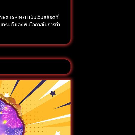
NEXTSPIN711 เป็นเว็บสล็อตที่
ตกเทรนด์ และเพิ่มโอกาสในการทำ