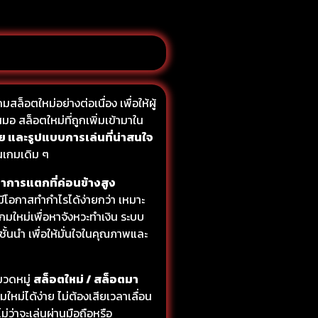
็อตใหม่อย่างต่อเนื่อง เพื่อให้ผู้
มอ สล็อตใหม่ที่ถูกเพิ่มเข้ามาใน
ัย และรูปแบบการเล่นที่น่าสนใจ
นเกมเดิม ๆ
ราการแตกที่ค่อนข้างสูง
ล่นมีโอกาสทำกำไรได้ง่ายกว่า เหมาะ
กมใหม่เพื่อหาจังหวะทำเงิน ระบบ
้นนำ เพื่อให้มั่นใจในคุณภาพและ
มวดหมู่
สล็อตใหม่ / สล็อตมา
ใหม่ได้ง่าย ไม่ต้องเสียเวลาเลื่อน
่ว่าจะเล่นผ่านมือถือหรือ