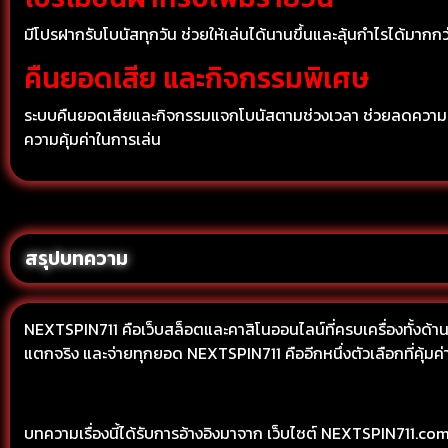
มีโปรฝากรับโบนัสทุกวัน ช่วยให้เล่นได้นานขึ้นและลุ้นกำไรได้มากกว
คืนยอดเสีย และกิจกรรมพิเศษ
ระบบคืนยอดเสียและกิจกรรมแจกโบนัสตามช่วงเวลา ช่วยลดความเส
ความคุ้มค่าในการเล่น
สรุปบทความ
NEXTSPIN711 คือเว็บสล็อตและคาสิโนออนไลน์ที่ครบเครื่องทั้งด้า
แตกจริง และจ่ายทุกยอด NEXTSPIN711 คืออีกหนึ่งตัวเลือกที่คุ้มค
บทความเรื่องนี้ได้รับการอ้างอิงมาจาก เว็บไซต์ NEXTSPIN711.