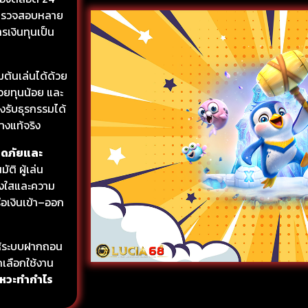
ลาตรวจสอบหลาย
รเงินทุนเป็น
่มต้นเล่นได้ด้วย
้วยทุนน้อย และ
งรับธุรกรรมได้
่างแท้จริง
ดภัยและ
ิ ผู้เล่น
่งใสและความ
อเงินเข้า–ออก
ำให้ระบบฝากถอน
กเลือกใช้งาน
ังหวะทำกำไร