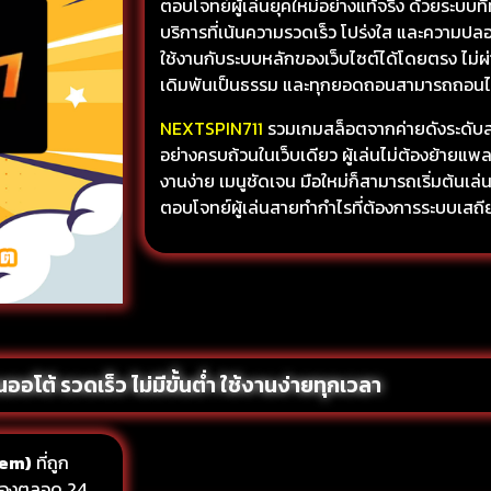
ตอบโจทย์ผู้เล่นยุคใหม่อย่างแท้จริง ด้วยระบบท
บริการที่เน้นความรวดเร็ว โปร่งใส และความปลอ
ใช้งานกับระบบหลักของเว็บไซต์ได้โดยตรง ไม่ผ่าน
เดิมพันเป็นธรรม และทุกยอดถอนสามารถถอนไ
NEXTSPIN711
รวมเกมสล็อตจากค่ายดังระดับส
อย่างครบถ้วนในเว็บเดียว ผู้เล่นไม่ต้องย้ายแพล
งานง่าย เมนูชัดเจน มือใหม่ก็สามารถเริ่มต้นเล่
ตอบโจทย์ผู้เล่นสายทำกำไรที่ต้องการระบบเสถียร
โต้ รวดเร็ว ไม่มีขั้นต่ำ ใช้งานง่ายทุกเวลา
tem)
ที่ถูก
นเองตลอด 24