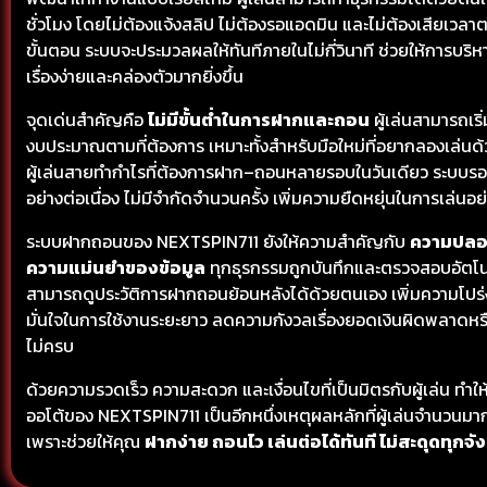
ชั่วโมง โดยไม่ต้องแจ้งสลิป ไม่ต้องรอแอดมิน และไม่ต้องเสียเว
ขั้นตอน ระบบจะประมวลผลให้ทันทีภายในไม่กี่วินาที ช่วยให้การบริหา
เรื่องง่ายและคล่องตัวมากยิ่งขึ้น
จุดเด่นสำคัญคือ
ไม่มีขั้นต่ำในการฝากและถอน
ผู้เล่นสามารถเริ
งบประมาณตามที่ต้องการ เหมาะทั้งสำหรับมือใหม่ที่อยากลองเล่นด
ผู้เล่นสายทำกำไรที่ต้องการฝาก–ถอนหลายรอบในวันเดียว ระบบรอ
อย่างต่อเนื่อง ไม่มีจำกัดจำนวนครั้ง เพิ่มความยืดหยุ่นในการเล่นอย
ระบบฝากถอนของ NEXTSPIN711 ยังให้ความสำคัญกับ
ความปลอ
ความแม่นยำของข้อมูล
ทุกธุรกรรมถูกบันทึกและตรวจสอบอัตโนมัต
สามารถดูประวัติการฝากถอนย้อนหลังได้ด้วยตนเอง เพิ่มความโปร
มั่นใจในการใช้งานระยะยาว ลดความกังวลเรื่องยอดเงินผิดพลาดหรื
ไม่ครบ
ด้วยความรวดเร็ว ความสะดวก และเงื่อนไขที่เป็นมิตรกับผู้เล่น ท
ออโต้ของ NEXTSPIN711 เป็นอีกหนึ่งเหตุผลหลักที่ผู้เล่นจำนวนมา
เพราะช่วยให้คุณ
ฝากง่าย ถอนไว เล่นต่อได้ทันที ไม่สะดุดทุกจ