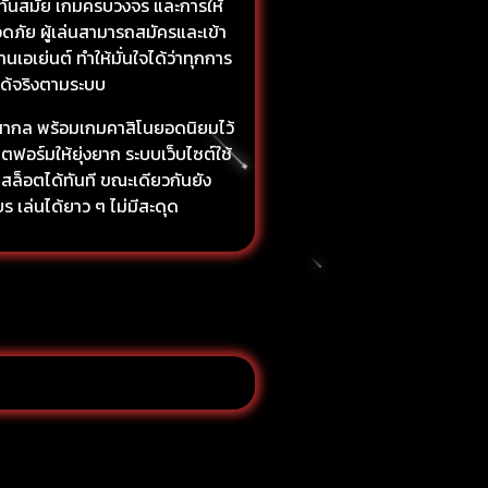
ี่ทันสมัย เกมครบวงจร และการให้
ดภัย ผู้เล่นสามารถสมัครและเข้า
เอเย่นต์ ทำให้มั่นใจได้ว่าทุกการ
ด้จริงตามระบบ
ากล พร้อมเกมคาสิโนยอดนิยมไว้
ตฟอร์มให้ยุ่งยาก ระบบเว็บไซต์ใช้
นสล็อตได้ทันที ขณะเดียวกันยัง
 เล่นได้ยาว ๆ ไม่มีสะดุด