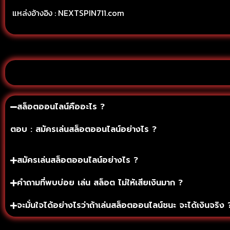
แหล่งอ้างอิง : NEXTSPIN711.com
สล็อตออนไลน์คืออะไร ?
ตอบ : สมัครเล่นสล็อตออนไลน์อย่างไร ?
สมัครเล่นสล็อตออนไลน์อย่างไร ?
คำถามที่พบบ่อย เล่น สล็อต ไม่ให้เสียเงินมาก ?
จะมั่นใจได้อย่างไรว่าถ้าเล่นสล็อตออนไลน์ชนะ จะได้เงินจริง 