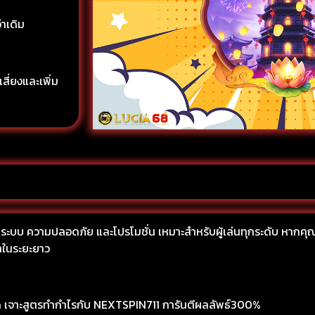
่าเดิม
ี่ยงและเพิ่ม
นระบบ ความปลอดภัย และโปรโมชั่น เหมาะสำหรับผู้เล่นทุกระดับ หากคุณ
่าในระยะยาว
com เจาะสูตรทำกำไรกับ NEXTSPIN711 การันตีผลลัพธ์300%