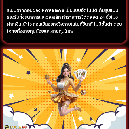
ระบบฝากถอนของ
FWVEGAS
เป็นแบบอัตโนมัติเต็มรูปแบบ
รองรับทั้งธนาคารและวอลเล็ท ทำรายการได้ตลอด 24 ชั่วโมง
ฝากเงินเข้าไว ถอนเงินออกจริงภายในไม่กี่วินาที ไม่มีขั้นต่ำ ตอบ
โจทย์ทั้งสายทุนน้อยและสายทุนใหญ่