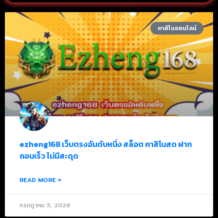
คาสิโนออนไลน์
ezheng168 เว็บตรงอันดับหนึ่ง สล็อต คาสิโนสด ฝาก
ถอนเร็ว ไม่มีสะดุด
READ MORE »
กรกฎาคม 5, 2026