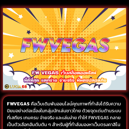
FWVEGAS
คือเว็บเดิมพันออนไลน์คุณภาพที่กำลังได้รับความ
นิยมอย่างต่อเนื่องในกลุ่มนักเล่นชาวไทย ด้วยจุดเด่นด้านระบบ
ที่เสถียร เกมครบ จ่ายจริง และเล่นง่าย ทำให้ FWVEGAS กลาย
เป็นตัวเลือกอันดับต้น ๆ สำหรับผู้ที่กำลังมองหาเว็บตรงคาสิโน