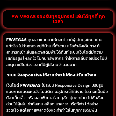
FW VEGAS รองรับทุกอุปกรณ์ เล่นได้ทุกที่ ทุก
เวลา
FWVEGAS
ถูกออกแบบมาให้ตอบโจทย์ผู้เล่นยุคใหม่อย่าง
แท้จริง ไม่ว่าคุณจะอยู่ที่บ้าน ที่ทำงาน หรือกำลังเดินทาง ก็
สามารถเข้าเล่นและวางเดิมพันได้ทันที ระบบเว็บไซต์มีความ
เสถียรสูง โหลดไว ไม่กินทรัพยากร ทำให้การเล่นต่อเนื่อง ไม่มี
สะดุด แม้ในช่วงเวลาที่มีผู้ใช้งานจำนวนมาก
ระบบ Responsive ใช้งานง่าย ไม่ต้องปรับหน้าจอ
เว็บไซต์
FWVEGAS
ใช้ระบบ Responsive Design ปรับรูป
แบบการแสดงผลอัตโนมัติตามอุปกรณ์ที่ใช้งาน ไม่ว่าจะเป็นมือ
ถือ แท็บเล็ต หรือคอมพิวเตอร์ เมนูชัด ปุ่มกดง่าย ไม่ซับซ้อน
ช่วยให้ผู้เล่นเข้าถึงเกม สล็อต บาคาร่า หรือกีฬา ได้อย่าง
รวดเร็ว ลดโอกาสพลาดจังหวะทำกำไรในทุกการเดิมพัน