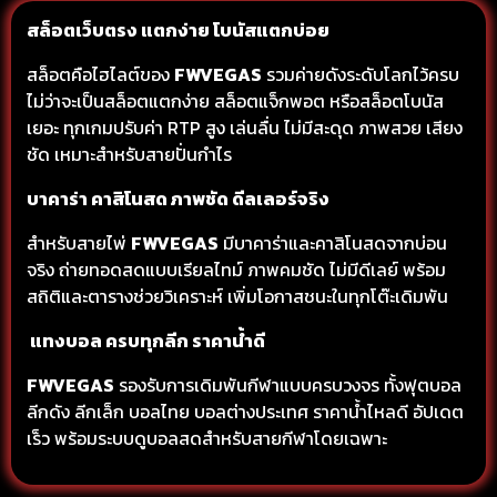
สล็อตเว็บตรง แตกง่าย โบนัสแตกบ่อย
สล็อตคือไฮไลต์ของ
FWVEGAS
รวมค่ายดังระดับโลกไว้ครบ
ไม่ว่าจะเป็นสล็อตแตกง่าย สล็อตแจ็กพอต หรือสล็อตโบนัส
เยอะ ทุกเกมปรับค่า RTP สูง เล่นลื่น ไม่มีสะดุด ภาพสวย เสียง
ชัด เหมาะสำหรับสายปั่นกำไร
บาคาร่า คาสิโนสด ภาพชัด ดีลเลอร์จริง
สำหรับสายไพ่
FWVEGAS
มีบาคาร่าและคาสิโนสดจากบ่อน
จริง ถ่ายทอดสดแบบเรียลไทม์ ภาพคมชัด ไม่มีดีเลย์ พร้อม
สถิติและตารางช่วยวิเคราะห์ เพิ่มโอกาสชนะในทุกโต๊ะเดิมพัน
แทงบอล ครบทุกลีก ราคาน้ำดี
FWVEGAS
รองรับการเดิมพันกีฬาแบบครบวงจร ทั้งฟุตบอล
ลีกดัง ลีกเล็ก บอลไทย บอลต่างประเทศ ราคาน้ำไหลดี อัปเดต
เร็ว พร้อมระบบดูบอลสดสำหรับสายกีฬาโดยเฉพาะ