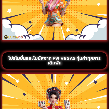
โปรโมชั่นและโบนัสจาก FW VEGAS คุ้มค่าทุกการ
เดิมพัน