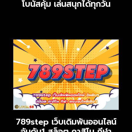
โบนัสคุ้ม เล่นสนุกได้ทุกวัน
789step เว็บเดิมพันออนไลน์
อันดับ1 สล็อต คาสิโน กีฬา