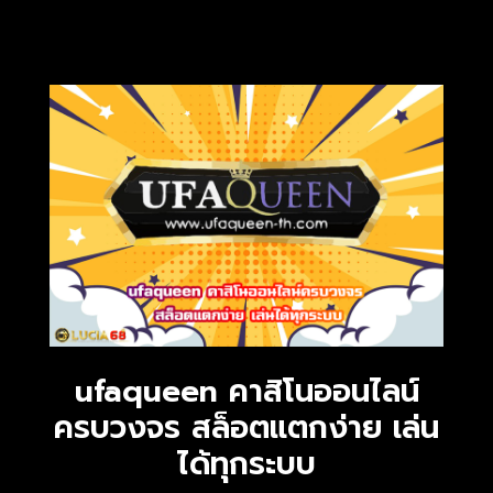
ufaqueen คาสิโนออนไลน์
ครบวงจร สล็อตแตกง่าย เล่น
ได้ทุกระบบ