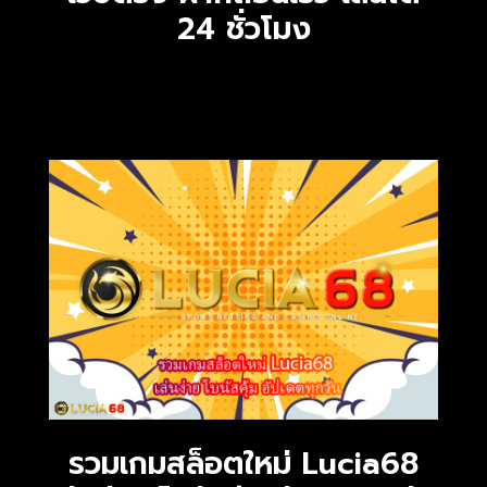
24 ชั่วโมง
รวมเกมสล็อตใหม่ Lucia68