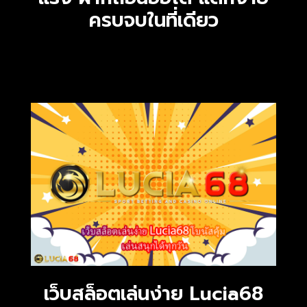
ครบจบในที่เดียว
เว็บสล็อตเล่นง่าย Lucia68