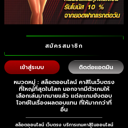
สมัครสมาชิก
เข้าสู่ระบบ
ติดต่อแอดมิน
หมวดหมู่ : สล็อตออนไลน์ คาสิโนเว็บตรง
ที่ใหญ่ที่สุดในโลก นอกจากมีตัวเกมให้
เลือกเล่นมากมายแล้ว แต่ละเกมยังตอบ
โจทย์ในเรื่องผลตอบแทน ที่ให้มากกว่าที่
อื่น
สล็อตออนไลน์ เว็บตรง บริการเกมคาสิโนออนไลน์