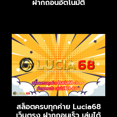
ฝากถอนอัตโนมัติ
สล็อตครบทุกค่าย Lucia68
เว็บตรง ฝากถอนเร็ว เล่นได้