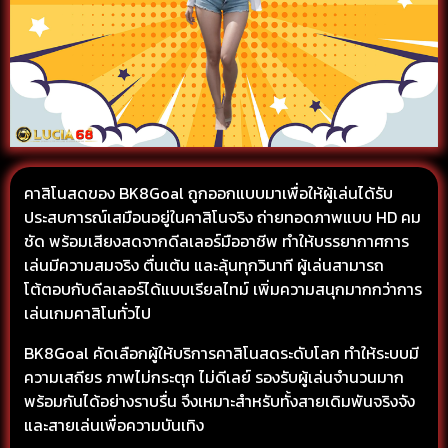
คาสิโนสดของ BK8Goal ถูกออกแบบมาเพื่อให้ผู้เล่นได้รับ
ประสบการณ์เสมือนอยู่ในคาสิโนจริง ถ่ายทอดภาพแบบ HD คม
ชัด พร้อมเสียงสดจากดีลเลอร์มืออาชีพ ทำให้บรรยากาศการ
เล่นมีความสมจริง ตื่นเต้น และลุ้นทุกวินาที ผู้เล่นสามารถ
โต้ตอบกับดีลเลอร์ได้แบบเรียลไทม์ เพิ่มความสนุกมากกว่าการ
เล่นเกมคาสิโนทั่วไป
BK8Goal คัดเลือกผู้ให้บริการคาสิโนสดระดับโลก ทำให้ระบบมี
ความเสถียร ภาพไม่กระตุก ไม่ดีเลย์ รองรับผู้เล่นจำนวนมาก
พร้อมกันได้อย่างราบรื่น จึงเหมาะสำหรับทั้งสายเดิมพันจริงจัง
และสายเล่นเพื่อความบันเทิง