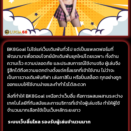
BK8Goal ไม่ใช่แค่เว็บเดิมพันทั่วไป แต่เป็นแพลตฟอร์มที่
พัฒนามาเพื่อตอบโจทย์นักเดิมพันยุคใหม่โดยเฉพาะ ทั้งด้าน
ความเร็ว ความปลอดภัย และประสบการณ์ใช้งานจริง ผู้เล่นจึง
รู้สึกได้ถึงความแตกต่างตั้งแต่ครั้งแรกที่เข้าใช้งาน ไม่ว่าจะ
เป็นการวางเดิมพันกีฬา เล่นคาสิโน หรือปั่นสล็อต ทุกอย่างถูก
ออกแบบให้ใช้งานง่ายและทำกำไรได้สะดวก
สิ่งที่ทำให้ BK8Goal เหนือกว่าเว็บอื่น คือการผสมผสานระหว่าง
เทคโนโลยีที่ทันสมัยและการบริการที่เข้าใจผู้เล่นจริง ทำให้ผู้ใช้
จำนวนมากเลือกใช้เป็นเว็บหลักระยะยาว
ระบบเว็บลื่นไหล รองรับผู้เล่นจำนวนมาก