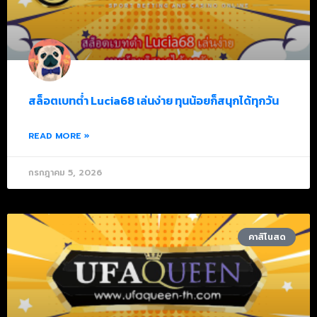
สล็อตเบทต่ำ Lucia68 เล่นง่าย ทุนน้อยก็สนุกได้ทุกวัน
READ MORE »
กรกฎาคม 5, 2026
คาสิโนสด