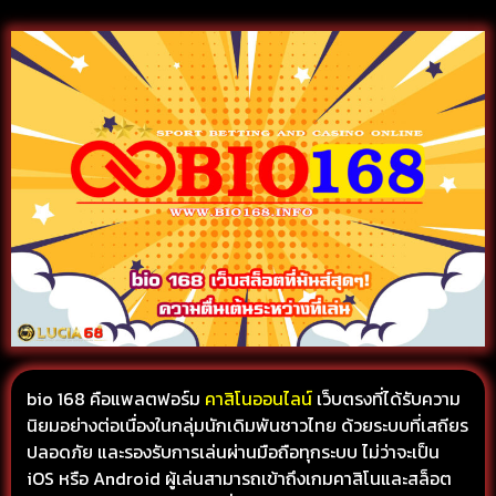
bio 168 คือแพลตฟอร์ม
คาสิโนออนไลน์
เว็บตรงที่ได้รับความ
นิยมอย่างต่อเนื่องในกลุ่มนักเดิมพันชาวไทย ด้วยระบบที่เสถียร
ปลอดภัย และรองรับการเล่นผ่านมือถือทุกระบบ ไม่ว่าจะเป็น
iOS หรือ Android ผู้เล่นสามารถเข้าถึงเกมคาสิโนและสล็อต