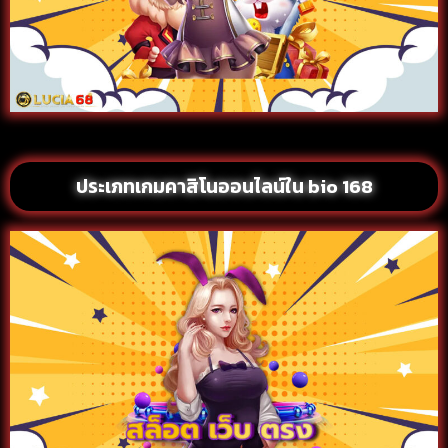
ประเภทเกมคาสิโนออนไลน์ใน bio 168