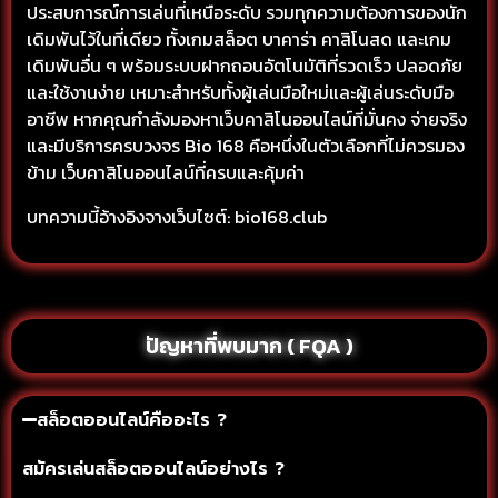
ประสบการณ์การเล่นที่เหนือระดับ รวมทุกความต้องการของนัก
เดิมพันไว้ในที่เดียว ทั้งเกมสล็อต บาคาร่า คาสิโนสด และเกม
เดิมพันอื่น ๆ พร้อมระบบฝากถอนอัตโนมัติที่รวดเร็ว ปลอดภัย
และใช้งานง่าย เหมาะสำหรับทั้งผู้เล่นมือใหม่และผู้เล่นระดับมือ
อาชีพ หากคุณกำลังมองหาเว็บคาสิโนออนไลน์ที่มั่นคง จ่ายจริง
และมีบริการครบวงจร Bio 168 คือหนึ่งในตัวเลือกที่ไม่ควรมอง
ข้าม เว็บคาสิโนออนไลน์ที่ครบและคุ้มค่า
บทความนี้อ้างอิงจางเว็บไซต์: bio168.club
ปัญหาที่พบมาก ( FQA )
สล็อตออนไลน์คืออะไร ?
สมัครเล่นสล็อตออนไลน์อย่างไร ?