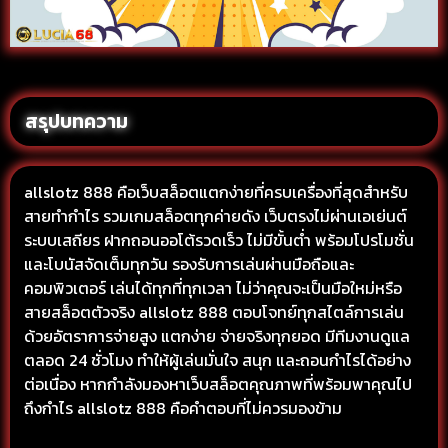
สรุปบทความ
allslotz 888 คือเว็บสล็อตแตกง่ายที่ครบเครื่องที่สุดสำหรับ
สายทำกำไร รวมเกมสล็อตทุกค่ายดัง เว็บตรงไม่ผ่านเอเย่นต์
ระบบเสถียร ฝากถอนออโต้รวดเร็ว ไม่มีขั้นต่ำ พร้อมโปรโมชั่น
และโบนัสจัดเต็มทุกวัน รองรับการเล่นผ่านมือถือและ
คอมพิวเตอร์ เล่นได้ทุกที่ทุกเวลา ไม่ว่าคุณจะเป็นมือใหม่หรือ
สายสล็อตตัวจริง allslotz 888 ตอบโจทย์ทุกสไตล์การเล่น
ด้วยอัตราการจ่ายสูง แตกง่าย จ่ายจริงทุกยอด มีทีมงานดูแล
ตลอด 24 ชั่วโมง ทำให้ผู้เล่นมั่นใจ สนุก และถอนกำไรได้อย่าง
ต่อเนื่อง หากกำลังมองหาเว็บสล็อตคุณภาพที่พร้อมพาคุณไป
ถึงกำไร allslotz 888 คือคำตอบที่ไม่ควรมองข้าม