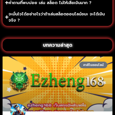
คำถามที่พบบ่อย เล่น สล็อต ไม่ให้เสียเงินมาก ?
จะมั่นใจได้อย่างไรว่าถ้าเล่นสล็อตออนไลน์ชนะ จะได้เงิน
จริง ?
บทความล่าสุด
คาสิโนออนไลน์