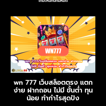
เกมไหนที่นี่ก็มีหมด
wn 777 เว็บสล็อตตรง แตก
ง่าย ฝากถอน ไม่มี ขั้นต่ำ ทุน
น้อย ทำกำไรสุดปัง