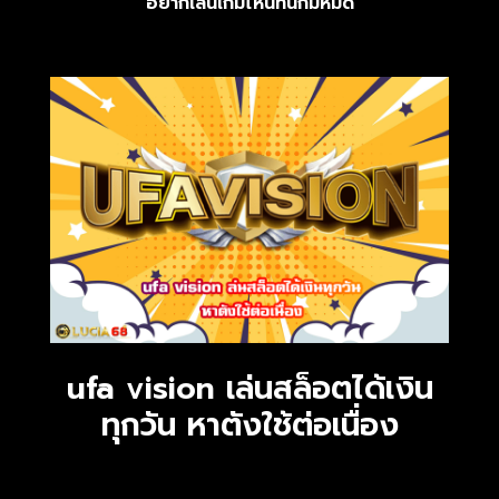
อยากเล่นเกมไหนที่นี่ก็มีหมด
ufa vision เล่นสล็อตได้เงิน
ทุกวัน หาตังใช้ต่อเนื่อง