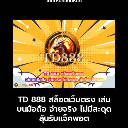
เกมไหนที่นี่ก็มีหมด
TD 888 สล็อตเว็บตรง เล่น
บนมือถือ จ่ายจริง ไม่มีสะดุด
ลุ้นรับแจ็คพอต