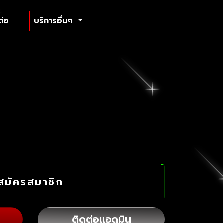
ต่อ
บริการอื่นๆ
สมัครสมาชิก
ติดต่อแอดมิน