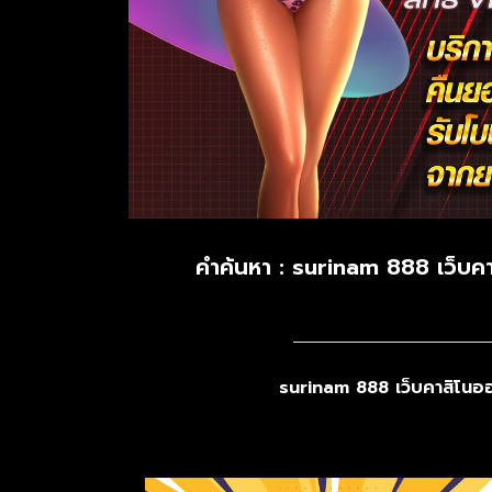
คำค้นหา : surinam 888 เว็บคาส
surinam 888 เว็บคาสิโนออนไล