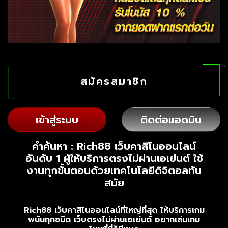
สมัครสมาชิก
เข้าสู่ระบบ
ติดต่อแอดมิน
คำค้นหา : Rich88 เว็บคาสิโนออนไลน์
อันดับ 1 ผู้ให้บริการตรงไม่ผ่านเอเย่นต์ ใช้
งานทุกขั้นตอนด้วยเทคโนโลยีดิจิตอลทัน
สมัย
Rich88 เว็บคาสิโนออนไลน์ที่ใหญ่ที่สุด ให้บริการเกม
พนันทุกชนิด เว็บตรงไม่ผ่านเอเย่นต์ อยากเล่นเกม