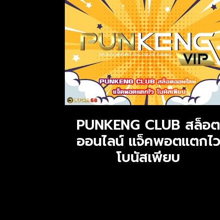
PUNKENG CLUB สล็อต
ออนไลน์ แจ็คพอตแตกไ
โบนัสเพียบ