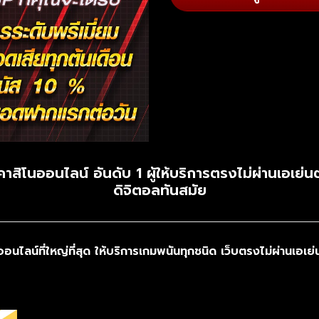
ิโนออนไลน์ อันดับ 1 ผู้ให้บริการตรงไม่ผ่านเอเย่นต
ดิจิตอลทันสมัย
น์ที่ใหญ่ที่สุด ให้บริการเกมพนันทุกชนิด เว็บตรงไม่ผ่านเอเย่นต