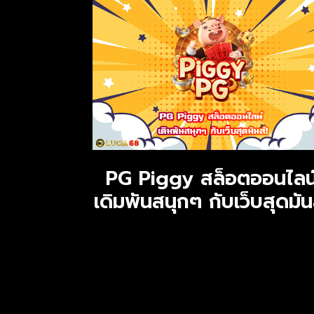
PG Piggy สล็อตออนไลน
เดิมพันสนุกๆ กับเว็บสุดมันส