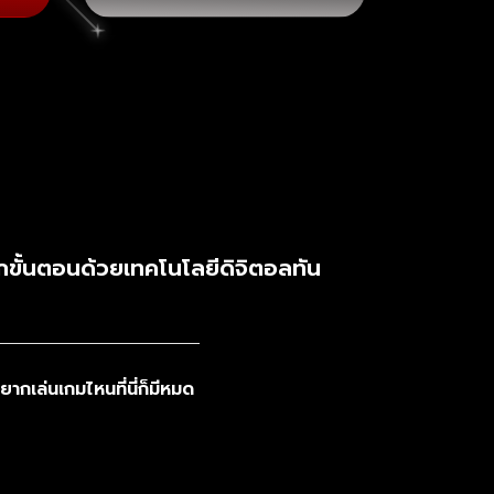
ทุกขั้นตอนด้วยเทคโนโลยีดิจิตอลทัน
ากเล่นเกมไหนที่นี่ก็มีหมด