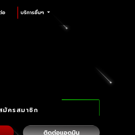
ต่อ
บริการอื่นๆ
สมัครสมาชิก
ติดต่อแอดมิน