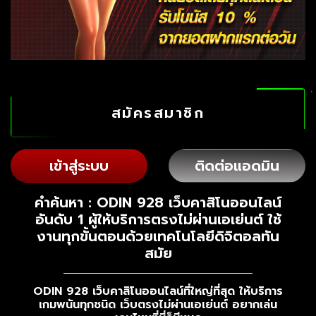
สมัครสมาชิก
เข้าสู่ระบบ
ติดต่อแอดมิน
คำค้นหา : ODIN 928 เว็บคาสิโนออนไลน์
อันดับ 1 ผู้ให้บริการตรงไม่ผ่านเอเย่นต์ ใช้
งานทุกขั้นตอนด้วยเทคโนโลยีดิจิตอลทัน
สมัย
ODIN 928 เว็บคาสิโนออนไลน์ที่ใหญ่ที่สุด ให้บริการ
เกมพนันทุกชนิด เว็บตรงไม่ผ่านเอเย่นต์ อยากเล่น