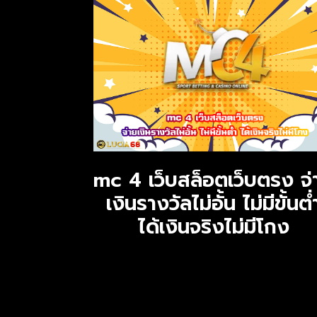
mc 4 เว็บสล็อตเว็บตรง จ่
เงินรางวัลไม่อั้น ไม่มีขั้นต่
ได้เงินจริงไม่มีโกง