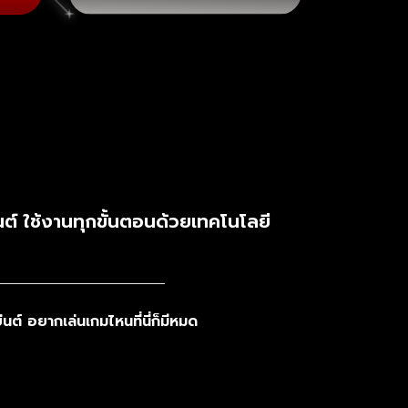
นต์ ใช้งานทุกขั้นตอนด้วยเทคโนโลยี
นต์ อยากเล่นเกมไหนที่นี่ก็มีหมด