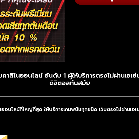
าสิโนออนไลน์ อันดับ 1 ผู้ให้บริการตรงไม่ผ่านเอเย่
ดิจิตอลทันสมัย
ไลน์ที่ใหญ่ที่สุด ให้บริการเกมพนันทุกชนิด เว็บตรงไม่ผ่านเอเย่