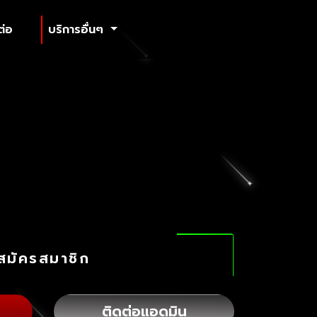
ต่อ
บริการอื่นๆ
สมัครสมาชิก
ติดต่อแอดมิน