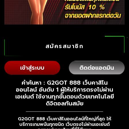
สมัครสมาชิก
เข้าสู่ระบบ
ติดต่อแอดมิน
คำค้นหา : G2GOT 888 เว็บคาสิโน
ออนไลน์ อันดับ 1 ผู้ให้บริการตรงไม่ผ่าน
เอเย่นต์ ใช้งานทุกขั้นตอนด้วยเทคโนโลยี
ดิจิตอลทันสมัย
G2GOT 888 เว็บคาสิโนออนไลน์ที่ใหญ่ที่สุด ให้
บริการเกมพนันทุกชนิด เว็บตรงไม่ผ่านเอเย่นต์