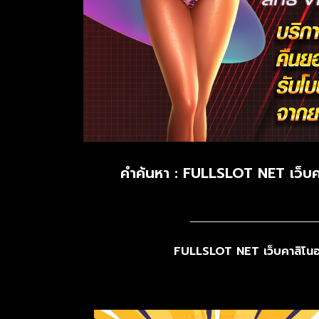
คำค้นหา : FULLSLOT NET เว็บคาส
FULLSLOT NET เว็บคาสิโนออนไล