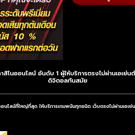
ิโนออนไลน์ อันดับ 1 ผู้ให้บริการตรงไม่ผ่านเอเย่นต
ดิจิตอลทันสมัย
น์ที่ใหญ่ที่สุด ให้บริการเกมพนันทุกชนิด เว็บตรงไม่ผ่านเอเย่นต