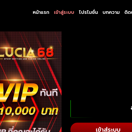
(current)
หน้าแรก
เข้าสู่ระบบ
โปรโมชั่น
บทความ
ติด
เข้าสู่ระบบ