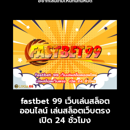
อยากเล่นเกมไหนที่นี่ก็มีหมด
fastbet 99 เว็บเล่นสล็อต
ออนไลน์ เล่นสล็อตเว็บตรง
เปิด 24 ชั่วโมง