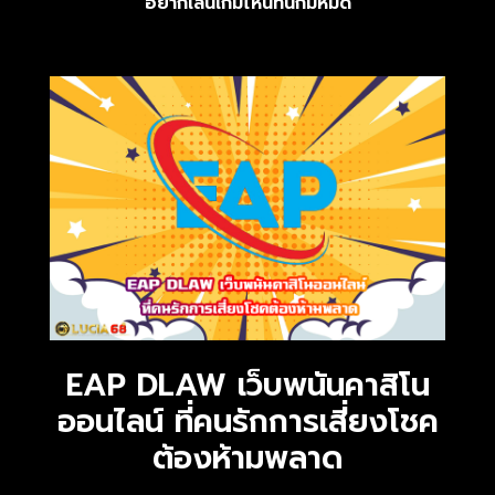
อยากเล่นเกมไหนที่นี่ก็มีหมด
EAP DLAW เว็บพนันคาสิโน
ออนไลน์ ที่คนรักการเสี่ยงโชค
ต้องห้ามพลาด