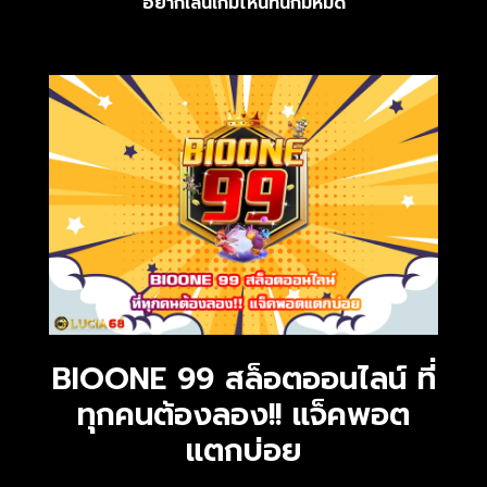
อยากเล่นเกมไหนที่นี่ก็มีหมด
BIOONE 99 สล็อตออนไลน์ ที่
ทุกคนต้องลอง!! แจ็คพอต
แตกบ่อย