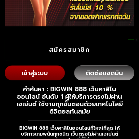
สมัครสมาชิก
เข้าสู่ระบบ
ติดต่อแอดมิน
คำค้นหา : BIGWIN 888 เว็บคาสิโน
ออนไลน์ อันดับ 1 ผู้ให้บริการตรงไม่ผ่าน
เอเย่นต์ ใช้งานทุกขั้นตอนด้วยเทคโนโลยี
ดิจิตอลทันสมัย
BIGWIN 888 เว็บคาสิโนออนไลน์ที่ใหญ่ที่สุด ให้
บริการเกมพนันทุกชนิด เว็บตรงไม่ผ่านเอเย่นต์