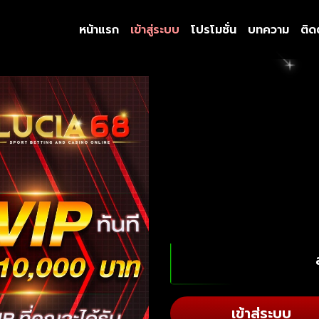
(current)
หน้าแรก
เข้าสู่ระบบ
โปรโมชั่น
บทความ
ติด
เข้าสู่ระบบ