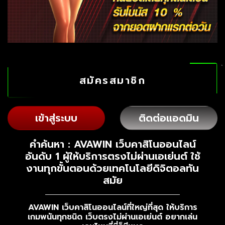
สมัครสมาชิก
เข้าสู่ระบบ
ติดต่อแอดมิน
คำค้นหา : AVAWIN เว็บคาสิโนออนไลน์
อันดับ 1 ผู้ให้บริการตรงไม่ผ่านเอเย่นต์ ใช้
งานทุกขั้นตอนด้วยเทคโนโลยีดิจิตอลทัน
สมัย
AVAWIN เว็บคาสิโนออนไลน์ที่ใหญ่ที่สุด ให้บริการ
เกมพนันทุกชนิด เว็บตรงไม่ผ่านเอเย่นต์ อยากเล่น