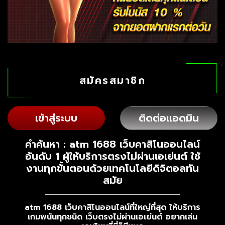
สมัครสมาชิก
เข้าสู่ระบบ
ติดต่อแอดมิน
คำค้นหา : atm 1688 เว็บคาสิโนออนไลน์
อันดับ 1 ผู้ให้บริการตรงไม่ผ่านเอเย่นต์ ใช้
งานทุกขั้นตอนด้วยเทคโนโลยีดิจิตอลทัน
สมัย
atm 1688 เว็บคาสิโนออนไลน์ที่ใหญ่ที่สุด ให้บริการ
เกมพนันทุกชนิด เว็บตรงไม่ผ่านเอเย่นต์ อยากเล่น