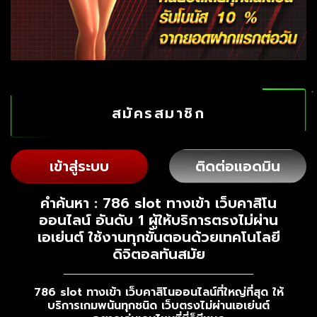
สมัครสมาชิก
เข้าสู่ระบบ
ติดต่อแอดมิน
คำค้นหา : 786 slot ทางเข้า เว็บคาสิโน
ออนไลน์ อันดับ 1 ผู้ให้บริการตรงไม่ผ่าน
เอเย่นต์ ใช้งานทุกขั้นตอนด้วยเทคโนโลยี
ดิจิตอลทันสมัย
786 slot ทางเข้า เว็บคาสิโนออนไลน์ที่ใหญ่ที่สุด ให้
บริการเกมพนันทุกชนิด เว็บตรงไม่ผ่านเอเย่นต์