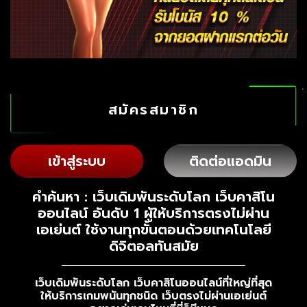
สมัครสมาชิก
เข้าสู่ระบบ
ติดต่อแอดมิน
คำค้นหา : เว็บเดิมพันระดับโลก เว็บคาสิโน
ออนไลน์ อันดับ 1 ผู้ให้บริการตรงไม่ผ่าน
เอเย่นต์ ใช้งานทุกขั้นตอนด้วยเทคโนโลยี
ดิจิตอลทันสมัย
เว็บเดิมพันระดับโลก เว็บคาสิโนออนไลน์ที่ใหญ่ที่สุด
ให้บริการเกมพนันทุกชนิด เว็บตรงไม่ผ่านเอเย่นต์