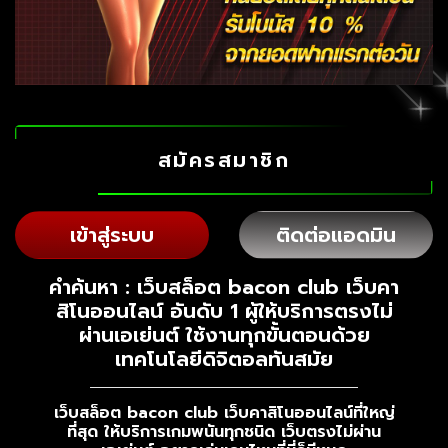
สมัครสมาชิก
เข้าสู่ระบบ
ติดต่อแอดมิน
คำค้นหา : เว็บสล็อต bacon club เว็บคา
สิโนออนไลน์ อันดับ 1 ผู้ให้บริการตรงไม่
ผ่านเอเย่นต์ ใช้งานทุกขั้นตอนด้วย
เทคโนโลยีดิจิตอลทันสมัย
เว็บสล็อต bacon club เว็บคาสิโนออนไลน์ที่ใหญ่
ที่สุด ให้บริการเกมพนันทุกชนิด เว็บตรงไม่ผ่าน