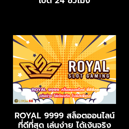
เปิด 24 ชั่วโมง
ROYAL 9999 สล็อตออนไลน์
ที่ดีที่สุด เล่นง่าย ได้เงินจริง