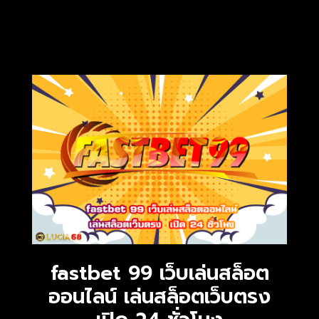
fastbet 99 เว็บเล่นสล็อต
ออนไลน์ เล่นสล็อตเว็บตรง