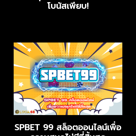
โบนัสเพียบ!
SPBET 99 สล็อตออนไลน์เพื่อ