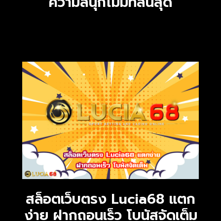
ความสนุกไม่มีที่สิ้นสุด
สล็อตเว็บตรง Lucia68 แตก
ง่าย ฝากถอนเร็ว โบนัสจัดเต็ม