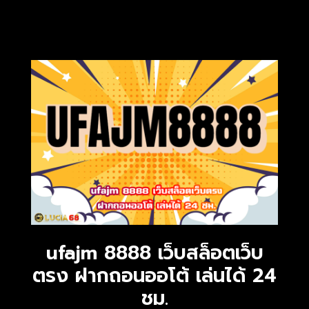
ufajm 8888 เว็บสล็อตเว็บ
ตรง ฝากถอนออโต้ เล่นได้ 24
ชม.