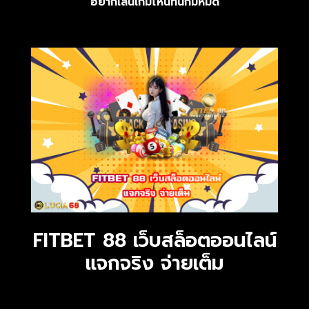
อยากเล่นเกมไหนที่นี่ก็มีหมด
FITBET 88 เว็บสล็อตออนไลน์
แจกจริง จ่ายเต็ม