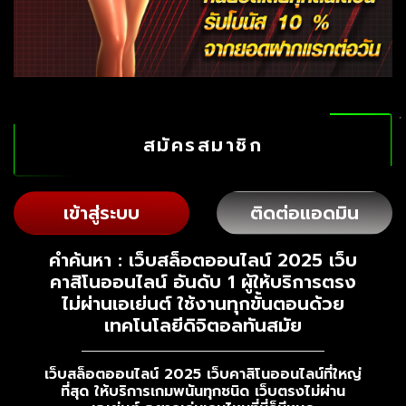
สมัครสมาชิก
เข้าสู่ระบบ
ติดต่อแอดมิน
คำค้นหา : เว็บสล็อตออนไลน์ 2025 เว็บ
คาสิโนออนไลน์ อันดับ 1 ผู้ให้บริการตรง
ไม่ผ่านเอเย่นต์ ใช้งานทุกขั้นตอนด้วย
เทคโนโลยีดิจิตอลทันสมัย
เว็บสล็อตออนไลน์ 2025 เว็บคาสิโนออนไลน์ที่ใหญ่
ที่สุด ให้บริการเกมพนันทุกชนิด เว็บตรงไม่ผ่าน