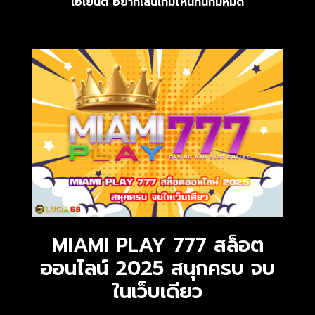
เอเย่นต์ อยากเล่นเกมไหนที่นี่ก็มีหมด
MIAMI PLAY 777 สล็อต
ออนไลน์ 2025 สนุกครบ จบ
ในเว็บเดียว