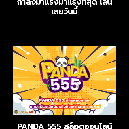
กำลังมาแรงมาแรงที่สุด เล่น
เลยวันนี้
PANDA 555 สล็อตออนไลน์