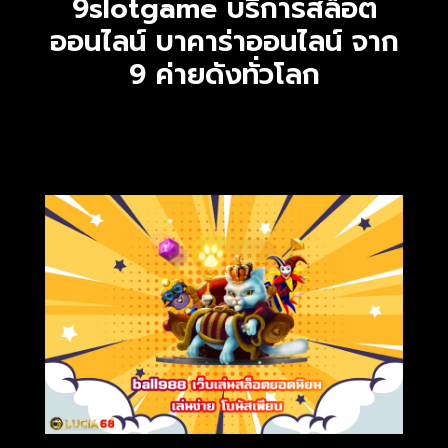
9slotgame บริการสล็อต
ออนไลน์ บาคาร่าออนไลน์ จาก
9 ค่ายดังทั่วโลก