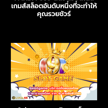
เกมส์สล็อตอันดับหนึ่งที่จะทำให้
คุณรวยชัวร์