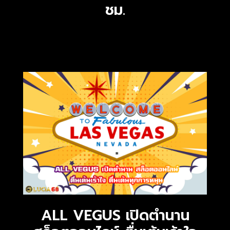
ชม.
ALL VEGUS เปิดตำนาน