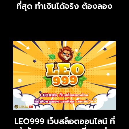
ที่สุด ทำเงินได้จริง ต้องลอง
LEO999 เว็บสล็อตออนไลน์ ที่