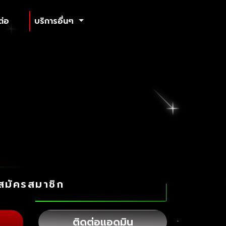
ต่อ
บริการอื่นๆ
สมัครสมาชิก
ติดต่อแอดมิน