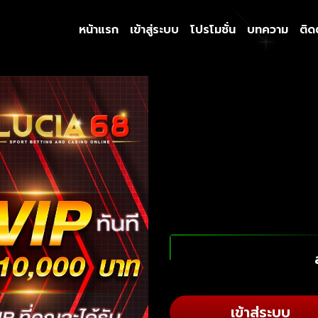
(current)
หน้าแรก
เข้าสู่ระบบ
โปรโมชั่น
บทความ
ติด
เข้าสู่ระบบ