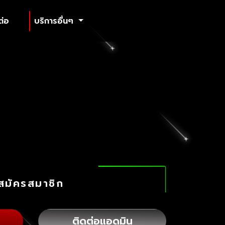
ต่อ
บริการอื่นๆ
สมัครสมาชิก
ติดต่อแอดมิน