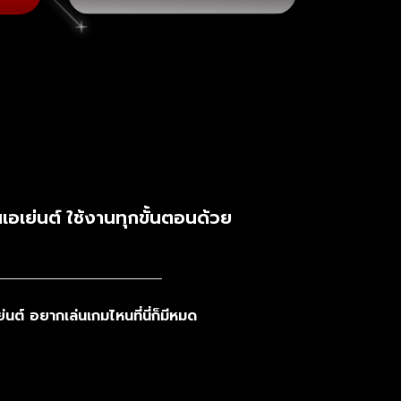
นเอเย่นต์ ใช้งานทุกขั้นตอนด้วย
่นต์ อยากเล่นเกมไหนที่นี่ก็มีหมด