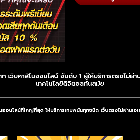
บาท เว็บคาสิโนออนไลน์ อันดับ 1 ผู้ให้บริการตรงไม่ผ่า
เทคโนโลยีดิจิตอลทันสมัย
โนออนไลน์ที่ใหญ่ที่สุด ให้บริการเกมพนันทุกชนิด เว็บตรงไม่ผ่านเอเย