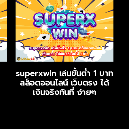
superxwin เล่นขั้นต่ำ 1 บาท
า
สล็อตออนไลน์ เว็บตรง ได้
เงินจริงทันที่ ง่ายๆ