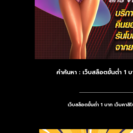
คำค้นหา : เว็บสล็อตขั้นต่ำ 1 
เว็บสล็อตขั้นต่ำ 1 บาท เว็บคาสิ