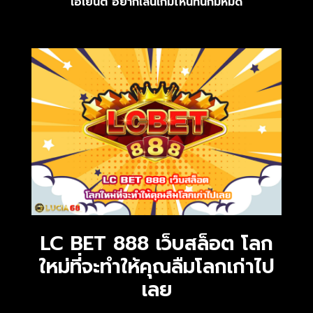
เอเย่นต์ อยากเล่นเกมไหนที่นี่ก็มีหมด
LC BET 888 เว็บสล็อต โลก
ใหม่ที่จะทำให้คุณลืมโลกเก่าไป
เลย