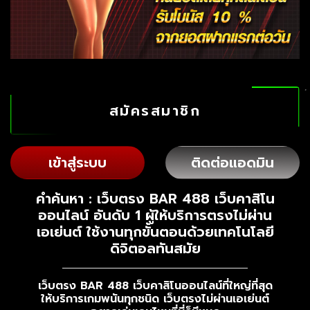
สมัครสมาชิก
เข้าสู่ระบบ
ติดต่อแอดมิน
คำค้นหา : เว็บตรง BAR 488 เว็บคาสิโน
ออนไลน์ อันดับ 1 ผู้ให้บริการตรงไม่ผ่าน
เอเย่นต์ ใช้งานทุกขั้นตอนด้วยเทคโนโลยี
ดิจิตอลทันสมัย
เว็บตรง BAR 488 เว็บคาสิโนออนไลน์ที่ใหญ่ที่สุด
ให้บริการเกมพนันทุกชนิด เว็บตรงไม่ผ่านเอเย่นต์