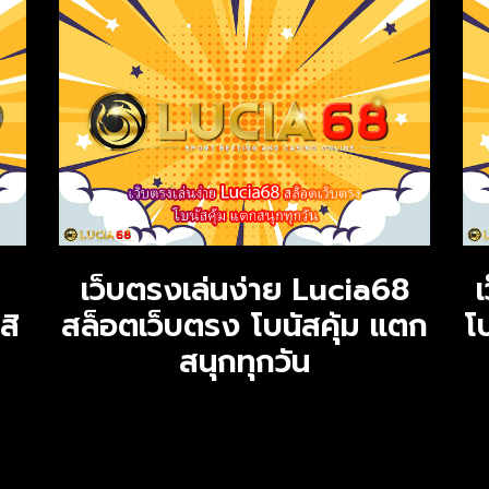
เว็บตรงเล่นง่าย Lucia68
สล็อตเว็บตรง โบนัสคุ้ม แตก
โ
สิ
สนุกทุกวัน