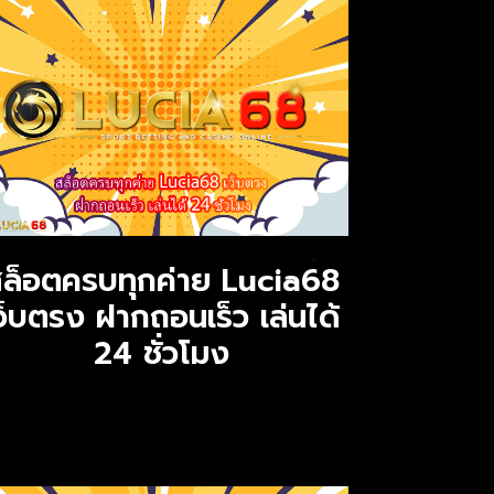
ล็อตครบทุกค่าย Lucia68
ว็บตรง ฝากถอนเร็ว เล่นได้
24 ชั่วโมง