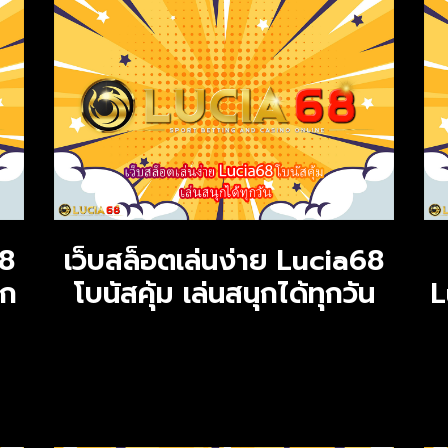
68
เว็บสล็อตเล่นง่าย Lucia68
ุก
โบนัสคุ้ม เล่นสนุกได้ทุกวัน
L