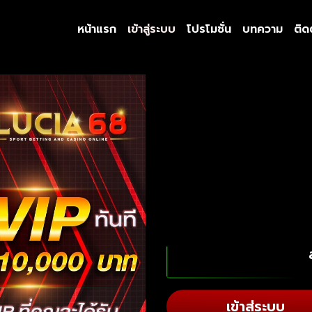
(current)
หน้าแรก
เข้าสู่ระบบ
โปรโมชั่น
บทความ
ติด
เข้าสู่ระบบ