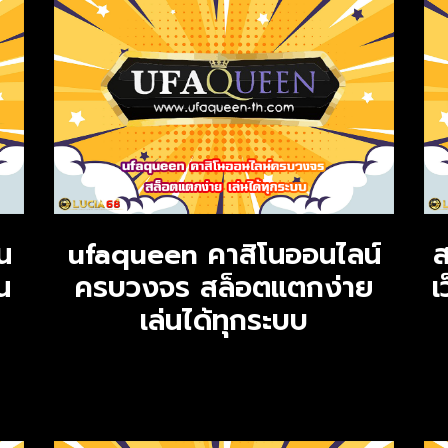
น
ส
ufaqueen คาสิโนออนไลน์
น
เ
ครบวงจร สล็อตแตกง่าย
เล่นได้ทุกระบบ