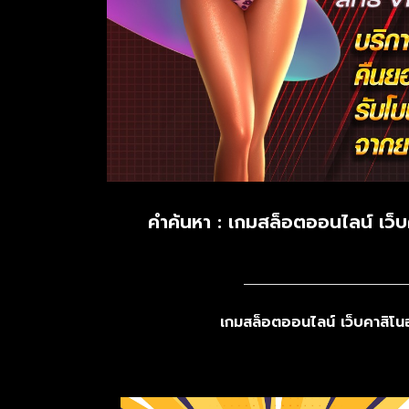
คำค้นหา : เกมสล็อตออนไลน์ เว็บค
เกมสล็อตออนไลน์ เว็บคาสิโนออน