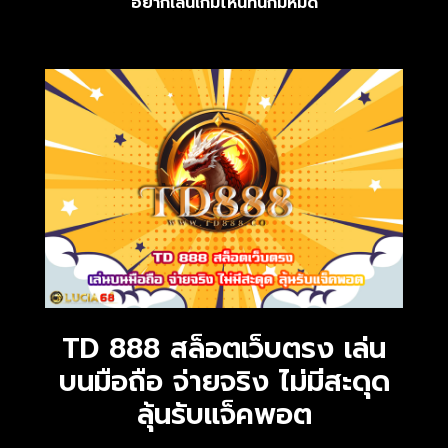
อยากเล่นเกมไหนที่นี่ก็มีหมด
TD 888 สล็อตเว็บตรง เล่น
บนมือถือ จ่ายจริง ไม่มีสะดุด
ลุ้นรับแจ็คพอต