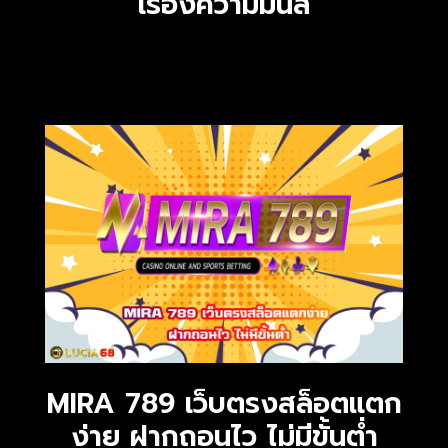
เรื่องความมันส์
MIRA 789 เว็บตรงสล็อตแตก
ง่าย ฝากถอนไว ไม่มีขั้นต่ำ