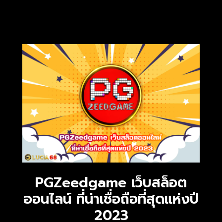
PGZeedgame เว็บสล็อต
ออนไลน์ ที่น่าเชื่อถือที่สุดแห่งปี
2023