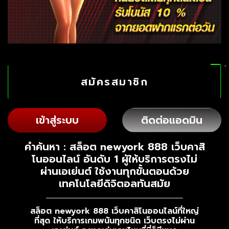
สมัครสมาชิก
เข้าสู่ระบบ
ติดต่อแอดมิน
คำค้นหา : สล็อต newyork 888 เว็บคาสิ
โนออนไลน์ อันดับ 1 ผู้ให้บริการตรงไม่
ผ่านเอเย่นต์ ใช้งานทุกขั้นตอนด้วย
เทคโนโลยีดิจิตอลทันสมัย
สล็อต newyork 888 เว็บคาสิโนออนไลน์ที่ใหญ่
ที่สุด ให้บริการเกมพนันทุกชนิด เว็บตรงไม่ผ่าน