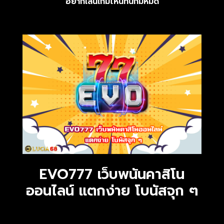
อยากเล่นเกมไหนที่นี่ก็มีหมด
EVO777 เว็บพนันคาสิโน
ออนไลน์ แตกง่าย โบนัสจุก ๆ