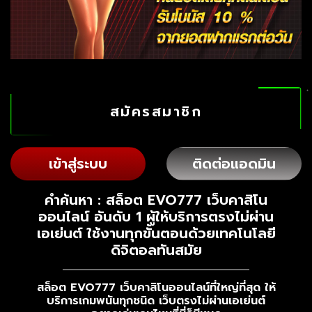
สมัครสมาชิก
เข้าสู่ระบบ
ติดต่อแอดมิน
คำค้นหา : สล็อต EVO777 เว็บคาสิโน
ออนไลน์ อันดับ 1 ผู้ให้บริการตรงไม่ผ่าน
เอเย่นต์ ใช้งานทุกขั้นตอนด้วยเทคโนโลยี
ดิจิตอลทันสมัย
สล็อต EVO777 เว็บคาสิโนออนไลน์ที่ใหญ่ที่สุด ให้
บริการเกมพนันทุกชนิด เว็บตรงไม่ผ่านเอเย่นต์