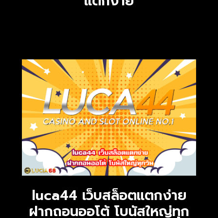
แตกง่าย
luca44 เว็บสล็อตแตกง่าย
ฝากถอนออโต้ โบนัสใหญ่ทุก