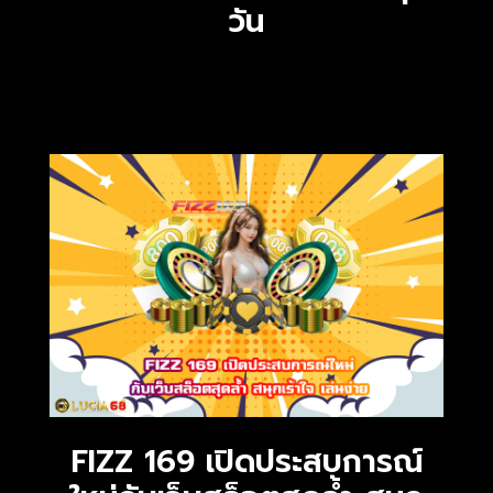
วัน
FIZZ 169 เปิดประสบการณ์