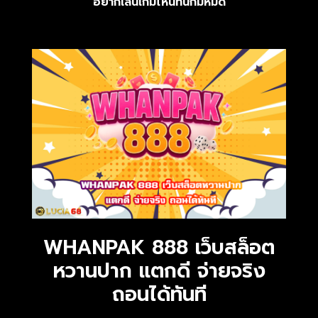
อยากเล่นเกมไหนที่นี่ก็มีหมด
WHANPAK 888 เว็บสล็อต
หวานปาก แตกดี จ่ายจริง
ถอนได้ทันที