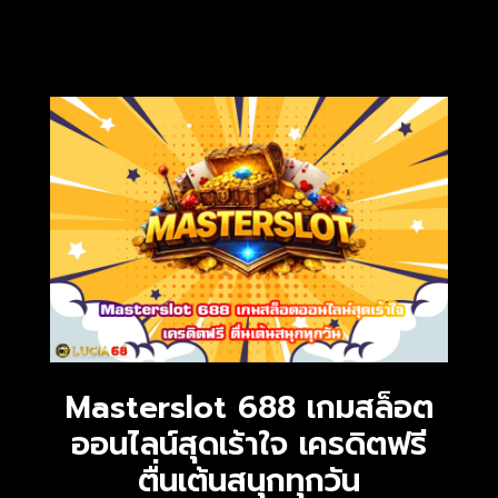
Masterslot 688 เกมสล็อต
ออนไลน์สุดเร้าใจ เครดิตฟรี
ตื่นเต้นสนุกทุกวัน