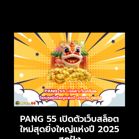
PANG 55 เปิดตัวเว็บสล็อต
ใหม่สุดยิ่งใหญ่แห่งปี 2025