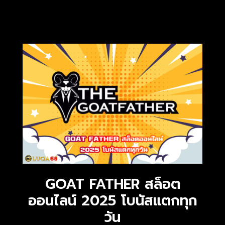
GOAT FATHER สล็อต
ออนไลน์ 2025 โบนัสแตกทุก
วัน