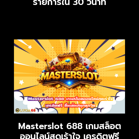
รายการใน 30 วินาที
Masterslot 688 เกมสล็อต
ออนไลน์สุดเร้าใจ เครดิตฟรี