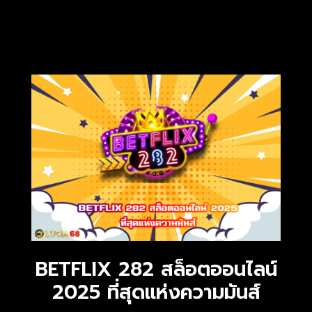
BETFLIX 282 สล็อตออนไลน์
2025 ที่สุดแห่งความมันส์